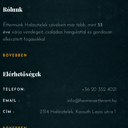
Rólunk
Éttermünk Halásztelek szívében már több, mint
33
éve
várja vendégeit, családias hangulattal és gondosan
elkészített fogásokkal.
BŐVEBBEN
Elérhetőségek
+36 20 352 4021
TELEFON:
info@herminaetterem.hu
EMAIL :
2314 Halásztelek, Kossuth Lajos utca 1.
CÍM :