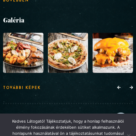
BŐVEBBEN
Galéria
TOVÁBBI KÉPEK
© Hermina Étterem 2025 . Minden jog fenntartva. A
Kedves Látogató! Tájékoztatjuk, hogy a honlap felhasználói
élmény fokozásának érdekében sütiket alkalmazunk. A
weboldalt a
Webbuilding
készítette
honlapunk használatával ön a tájékoztatásunkat tudomásul