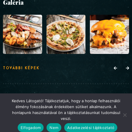
Galéria
TOVÁBBI KÉPEK
© Hermina Étterem 2025 . Minden jog fenntartva. A
Kedves Látogató! Tájékoztatjuk, hogy a honlap felhasználói
élmény fokozásának érdekében sütiket alkalmazunk. A
weboldalt a
Webbuilding
készítette
honlapunk használatával ön a tájékoztatásunkat tudomásul
veszi.
VISSZA A TETEJÉRE
Elfogadom
Nem
Adatkezelési tájékoztató