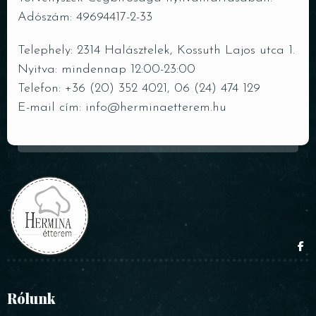
Adószám: 49694417-2-33
Telephely: 2314 Halásztelek, Kossuth Lajos utca 1.
Nyitva: mindennap 12:00-23:00
Telefon:
+36 (20) 352 4021
,
06 (24) 474 129
E-mail cím:
info@herminaetterem.hu
Rólunk