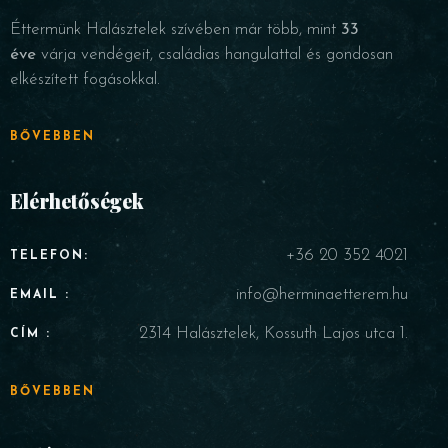
Éttermünk Halásztelek szívében már több, mint
33
éve
várja vendégeit, családias hangulattal és gondosan
elkészített fogásokkal.
BŐVEBBEN
Elérhetőségek
+36 20 352 4021
TELEFON:
info@herminaetterem.hu
EMAIL :
2314 Halásztelek, Kossuth Lajos utca 1.
CÍM :
BŐVEBBEN