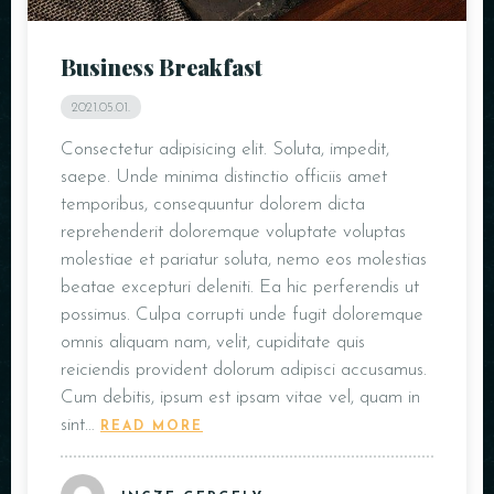
Business Breakfast
2021.05.01.
Consectetur adipisicing elit. Soluta, impedit,
saepe. Unde minima distinctio officiis amet
temporibus, consequuntur dolorem dicta
reprehenderit doloremque voluptate voluptas
molestiae et pariatur soluta, nemo eos molestias
beatae excepturi deleniti. Ea hic perferendis ut
possimus. Culpa corrupti unde fugit doloremque
omnis aliquam nam, velit, cupiditate quis
reiciendis provident dolorum adipisci accusamus.
Cum debitis, ipsum est ipsam vitae vel, quam in
sint…
READ MORE