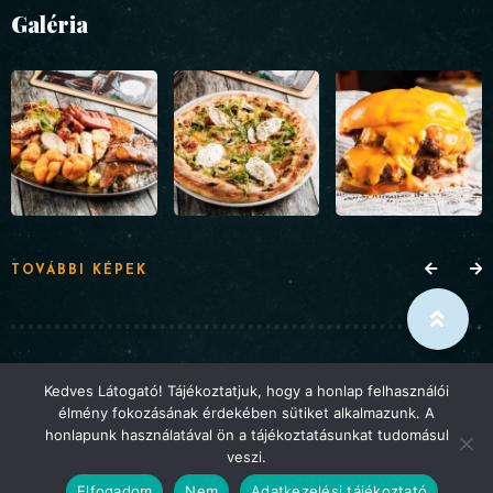
Galéria
TOVÁBBI KÉPEK
© Hermina Étterem 2025 . Minden jog fenntartva. A
Kedves Látogató! Tájékoztatjuk, hogy a honlap felhasználói
élmény fokozásának érdekében sütiket alkalmazunk. A
weboldalt a
Webbuilding
készítette
honlapunk használatával ön a tájékoztatásunkat tudomásul
veszi.
VISSZA A TETEJÉRE
Elfogadom
Nem
Adatkezelési tájékoztató