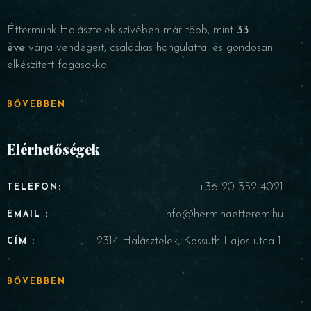
Éttermünk Halásztelek szívében már több, mint
33
éve
várja vendégeit, családias hangulattal és gondosan
elkészített fogásokkal.
BŐVEBBEN
Elérhetőségek
+36 20 352 4021
TELEFON:
info@herminaetterem.hu
EMAIL :
2314 Halásztelek, Kossuth Lajos utca 1.
CÍM :
BŐVEBBEN