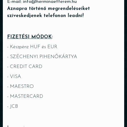
E-mail:
info@herminaetterem.hu
Aznapra történő megrendeléseiket
szíveskedjenek telefonon leadni!
FIZETÉSI MÓDOK
:
- Készpénz HUF és EUR
- SZÉCHENYI PIHENŐKÁRTYA
- CREDIT CARD
- VISA
- MAESTRO
- MASTERCARD
- JCB