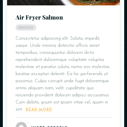
Air Fryer Salmon
2021.05.01.
Consectetur adipisicing elit. Soluta, impedit,
saepe. Unde minima distinctio officiis amet
temporibus, consequuntur dolorem dicta
reprehenderit doloremque voluptate voluptas
molestiae et pariatur soluta, nemo eos molestias
beatae excepturi deleniti. Ea hic perferendis ut
possimus. Culpa corrupti unde fugit doloremque
omnis aliquam nam, velit, cupiditate quis
reiciendis provident dolorum adipisci accusamus.
Cum debitis, ipsum est ipsam vitae vel, quam in
sint…
READ MORE