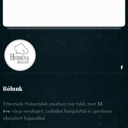
Rólunk
Éttermünk Halásztelek szívében már több, mint
33
éve
várja vendégeit, családias hangulattal és gondosan
elkészített fogásokkal.